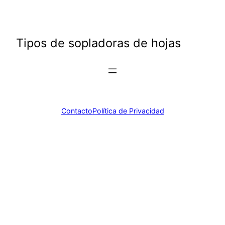
Saltar
al
contenido
Tipos de sopladoras de hojas
Contacto
Política de Privacidad